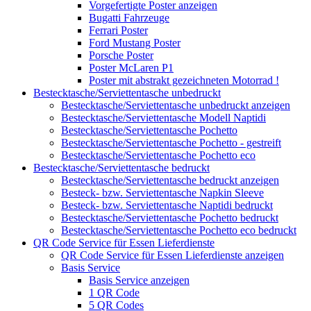
Vorgefertigte Poster anzeigen
Bugatti Fahrzeuge
Ferrari Poster
Ford Mustang Poster
Porsche Poster
Poster McLaren P1
Poster mit abstrakt gezeichneten Motorrad !
Bestecktasche/Serviettentasche unbedruckt
Bestecktasche/Serviettentasche unbedruckt anzeigen
Bestecktasche/Serviettentasche Modell Naptidi
Bestecktasche/Serviettentasche Pochetto
Bestecktasche/Serviettentasche Pochetto - gestreift
Bestecktasche/Serviettentasche Pochetto eco
Bestecktasche/Serviettentasche bedruckt
Bestecktasche/Serviettentasche bedruckt anzeigen
Besteck- bzw. Serviettentasche Napkin Sleeve
Besteck- bzw. Serviettentasche Naptidi bedruckt
Bestecktasche/Serviettentasche Pochetto bedruckt
Bestecktasche/Serviettentasche Pochetto eco bedruckt
QR Code Service für Essen Lieferdienste
QR Code Service für Essen Lieferdienste anzeigen
Basis Service
Basis Service anzeigen
1 QR Code
5 QR Codes