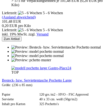
> 575 für Verpackungseinheit je 101,48 EUR (0,20 EUR pro
Kilo)
Lieferzeit:
5 - 6 Wochen
(Ausland abweichend)
101,48 EUR
0,20 EUR pro Kilo
Lieferzeit:
5 - 6 Wochen
inkl. 19% MwSt. zzgl.
Versand
Zum Artikel
Gastro-Place24
TOP
Besteck- bzw. Serviettentasche Pochetto Large
Größe: (236 x 85 mm)
Papier
120 grs./m2 - HVO - FSC Approved
Serviette
40 x 33 cm. weiß (50gr/m2)
Inhalt pro Karton
325 Pochetto's