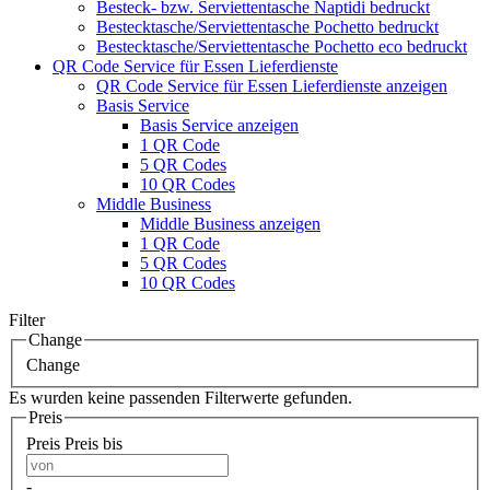
Besteck- bzw. Serviettentasche Naptidi bedruckt
Bestecktasche/Serviettentasche Pochetto bedruckt
Bestecktasche/Serviettentasche Pochetto eco bedruckt
QR Code Service für Essen Lieferdienste
QR Code Service für Essen Lieferdienste anzeigen
Basis Service
Basis Service anzeigen
1 QR Code
5 QR Codes
10 QR Codes
Middle Business
Middle Business anzeigen
1 QR Code
5 QR Codes
10 QR Codes
Filter
Change
Change
Es wurden keine passenden Filterwerte gefunden.
Preis
Preis
Preis bis
-