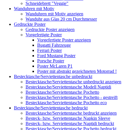
Schneidebrett "Veggie"
Wanduhren mit Motiv
Wanduhren mit Motiv anzeigen
Wanduhr aus Glas 20 cm Durchmesser
Gedruckte Poster
Gedruckte Poster anzeigen
Vorgefertigte Poster
Vorgefertigte Poster anzeigen
Bugatti Fahrzeuge
Ferrari Poster
Ford Mustang Poster
Porsche Poster
Poster McLaren P1
Poster mit abstrakt gezeichneten Motorrad !
Bestecktasche/Serviettentasche unbedruckt
Bestecktasche/Serviettentasche unbedruckt anzeigen
Bestecktasche/Serviettentasche Modell Naptidi
Bestecktasche/Serviettentasche Pochetto
Bestecktasche/Serviettentasche Pochetto - gestreift
Bestecktasche/Serviettentasche Pochetto eco
Bestecktasche/Serviettentasche bedruckt
Bestecktasche/Serviettentasche bedruckt anzeigen
Besteck- bzw. Serviettentasche Napkin Sleeve
Besteck- bzw. Serviettentasche Naptidi bedruckt
Bestecktasche/Serviettentasche Pochetto bedruckt