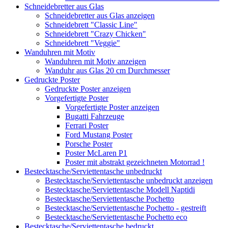
Schneidebretter aus Glas
Schneidebretter aus Glas anzeigen
Schneidebrett "Classic Line"
Schneidebrett "Crazy Chicken"
Schneidebrett "Veggie"
Wanduhren mit Motiv
Wanduhren mit Motiv anzeigen
Wanduhr aus Glas 20 cm Durchmesser
Gedruckte Poster
Gedruckte Poster anzeigen
Vorgefertigte Poster
Vorgefertigte Poster anzeigen
Bugatti Fahrzeuge
Ferrari Poster
Ford Mustang Poster
Porsche Poster
Poster McLaren P1
Poster mit abstrakt gezeichneten Motorrad !
Bestecktasche/Serviettentasche unbedruckt
Bestecktasche/Serviettentasche unbedruckt anzeigen
Bestecktasche/Serviettentasche Modell Naptidi
Bestecktasche/Serviettentasche Pochetto
Bestecktasche/Serviettentasche Pochetto - gestreift
Bestecktasche/Serviettentasche Pochetto eco
Bestecktasche/Serviettentasche bedruckt