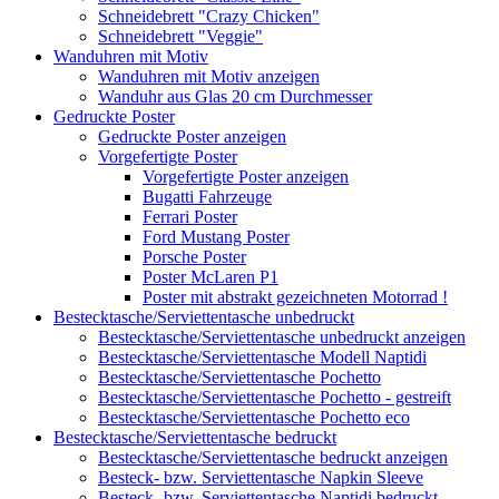
Schneidebrett "Crazy Chicken"
Schneidebrett "Veggie"
Wanduhren mit Motiv
Wanduhren mit Motiv anzeigen
Wanduhr aus Glas 20 cm Durchmesser
Gedruckte Poster
Gedruckte Poster anzeigen
Vorgefertigte Poster
Vorgefertigte Poster anzeigen
Bugatti Fahrzeuge
Ferrari Poster
Ford Mustang Poster
Porsche Poster
Poster McLaren P1
Poster mit abstrakt gezeichneten Motorrad !
Bestecktasche/Serviettentasche unbedruckt
Bestecktasche/Serviettentasche unbedruckt anzeigen
Bestecktasche/Serviettentasche Modell Naptidi
Bestecktasche/Serviettentasche Pochetto
Bestecktasche/Serviettentasche Pochetto - gestreift
Bestecktasche/Serviettentasche Pochetto eco
Bestecktasche/Serviettentasche bedruckt
Bestecktasche/Serviettentasche bedruckt anzeigen
Besteck- bzw. Serviettentasche Napkin Sleeve
Besteck- bzw. Serviettentasche Naptidi bedruckt