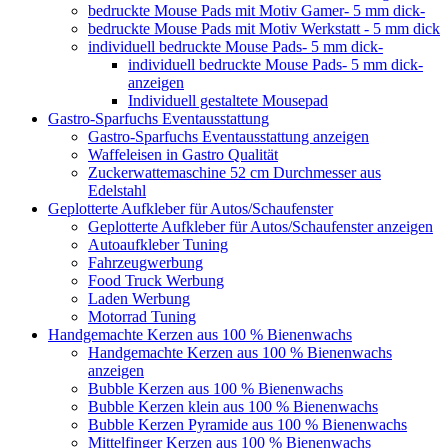
bedruckte Mouse Pads mit Motiv Gamer- 5 mm dick-
bedruckte Mouse Pads mit Motiv Werkstatt - 5 mm dick
individuell bedruckte Mouse Pads- 5 mm dick-
individuell bedruckte Mouse Pads- 5 mm dick-
anzeigen
Individuell gestaltete Mousepad
Gastro-Sparfuchs Eventausstattung
Gastro-Sparfuchs Eventausstattung anzeigen
Waffeleisen in Gastro Qualität
Zuckerwattemaschine 52 cm Durchmesser aus
Edelstahl
Geplotterte Aufkleber für Autos/Schaufenster
Geplotterte Aufkleber für Autos/Schaufenster anzeigen
Autoaufkleber Tuning
Fahrzeugwerbung
Food Truck Werbung
Laden Werbung
Motorrad Tuning
Handgemachte Kerzen aus 100 % Bienenwachs
Handgemachte Kerzen aus 100 % Bienenwachs
anzeigen
Bubble Kerzen aus 100 % Bienenwachs
Bubble Kerzen klein aus 100 % Bienenwachs
Bubble Kerzen Pyramide aus 100 % Bienenwachs
Mittelfinger Kerzen aus 100 % Bienenwachs