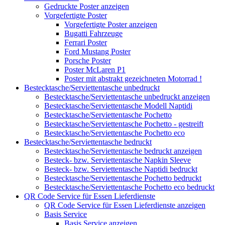
Gedruckte Poster anzeigen
Vorgefertigte Poster
Vorgefertigte Poster anzeigen
Bugatti Fahrzeuge
Ferrari Poster
Ford Mustang Poster
Porsche Poster
Poster McLaren P1
Poster mit abstrakt gezeichneten Motorrad !
Bestecktasche/Serviettentasche unbedruckt
Bestecktasche/Serviettentasche unbedruckt anzeigen
Bestecktasche/Serviettentasche Modell Naptidi
Bestecktasche/Serviettentasche Pochetto
Bestecktasche/Serviettentasche Pochetto - gestreift
Bestecktasche/Serviettentasche Pochetto eco
Bestecktasche/Serviettentasche bedruckt
Bestecktasche/Serviettentasche bedruckt anzeigen
Besteck- bzw. Serviettentasche Napkin Sleeve
Besteck- bzw. Serviettentasche Naptidi bedruckt
Bestecktasche/Serviettentasche Pochetto bedruckt
Bestecktasche/Serviettentasche Pochetto eco bedruckt
QR Code Service für Essen Lieferdienste
QR Code Service für Essen Lieferdienste anzeigen
Basis Service
Basis Service anzeigen