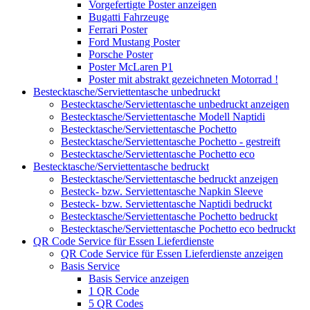
Vorgefertigte Poster anzeigen
Bugatti Fahrzeuge
Ferrari Poster
Ford Mustang Poster
Porsche Poster
Poster McLaren P1
Poster mit abstrakt gezeichneten Motorrad !
Bestecktasche/Serviettentasche unbedruckt
Bestecktasche/Serviettentasche unbedruckt anzeigen
Bestecktasche/Serviettentasche Modell Naptidi
Bestecktasche/Serviettentasche Pochetto
Bestecktasche/Serviettentasche Pochetto - gestreift
Bestecktasche/Serviettentasche Pochetto eco
Bestecktasche/Serviettentasche bedruckt
Bestecktasche/Serviettentasche bedruckt anzeigen
Besteck- bzw. Serviettentasche Napkin Sleeve
Besteck- bzw. Serviettentasche Naptidi bedruckt
Bestecktasche/Serviettentasche Pochetto bedruckt
Bestecktasche/Serviettentasche Pochetto eco bedruckt
QR Code Service für Essen Lieferdienste
QR Code Service für Essen Lieferdienste anzeigen
Basis Service
Basis Service anzeigen
1 QR Code
5 QR Codes