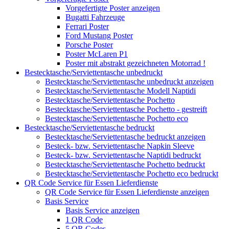
Vorgefertigte Poster anzeigen
Bugatti Fahrzeuge
Ferrari Poster
Ford Mustang Poster
Porsche Poster
Poster McLaren P1
Poster mit abstrakt gezeichneten Motorrad !
Bestecktasche/Serviettentasche unbedruckt
Bestecktasche/Serviettentasche unbedruckt anzeigen
Bestecktasche/Serviettentasche Modell Naptidi
Bestecktasche/Serviettentasche Pochetto
Bestecktasche/Serviettentasche Pochetto - gestreift
Bestecktasche/Serviettentasche Pochetto eco
Bestecktasche/Serviettentasche bedruckt
Bestecktasche/Serviettentasche bedruckt anzeigen
Besteck- bzw. Serviettentasche Napkin Sleeve
Besteck- bzw. Serviettentasche Naptidi bedruckt
Bestecktasche/Serviettentasche Pochetto bedruckt
Bestecktasche/Serviettentasche Pochetto eco bedruckt
QR Code Service für Essen Lieferdienste
QR Code Service für Essen Lieferdienste anzeigen
Basis Service
Basis Service anzeigen
1 QR Code
5 QR Codes