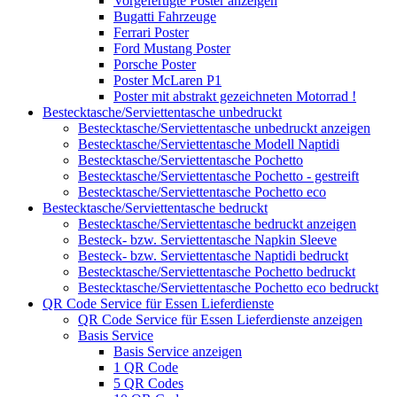
Vorgefertigte Poster anzeigen
Bugatti Fahrzeuge
Ferrari Poster
Ford Mustang Poster
Porsche Poster
Poster McLaren P1
Poster mit abstrakt gezeichneten Motorrad !
Bestecktasche/Serviettentasche unbedruckt
Bestecktasche/Serviettentasche unbedruckt anzeigen
Bestecktasche/Serviettentasche Modell Naptidi
Bestecktasche/Serviettentasche Pochetto
Bestecktasche/Serviettentasche Pochetto - gestreift
Bestecktasche/Serviettentasche Pochetto eco
Bestecktasche/Serviettentasche bedruckt
Bestecktasche/Serviettentasche bedruckt anzeigen
Besteck- bzw. Serviettentasche Napkin Sleeve
Besteck- bzw. Serviettentasche Naptidi bedruckt
Bestecktasche/Serviettentasche Pochetto bedruckt
Bestecktasche/Serviettentasche Pochetto eco bedruckt
QR Code Service für Essen Lieferdienste
QR Code Service für Essen Lieferdienste anzeigen
Basis Service
Basis Service anzeigen
1 QR Code
5 QR Codes